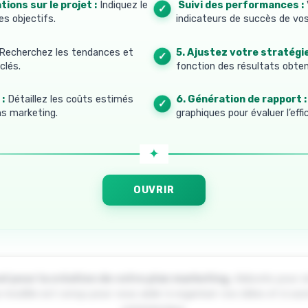
tions sur le projet :
Indiquez le
4. Suivi des performances :
les objectifs.
indicateurs de succès de v
Recherchez les tendances et
5. Ajustez votre stratégie
clés.
fonction des résultats obte
:
Détaillez les coûts estimés
6. Génération de rapport :
ns marketing.
graphiques pour évaluer l’effi
OUVRIR
l pour la création de votre plan marketing
, élaborés pour si
 modèle est conçu pour vous aider à organiser vos idées et à suiv