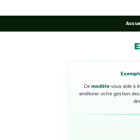
Aller
au
contenu
Accue
E
Exemple
Ce
modèle
vous aide à é
améliorer votre gestion des 
di