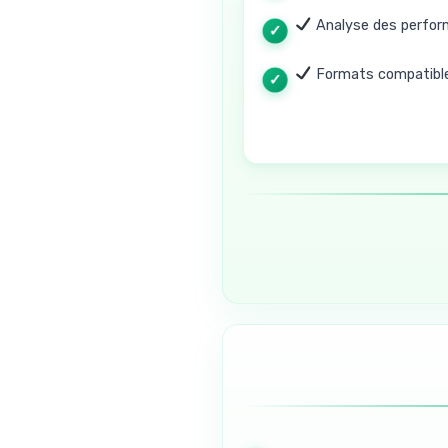
Analyse des perfo
Formats compatibl