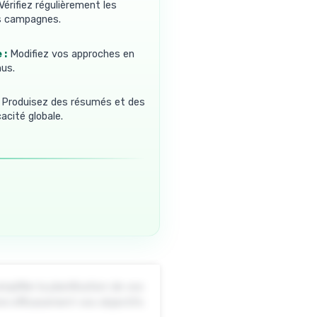
Vérifiez régulièrement les
os campagnes.
 :
Modifiez vos approches en
nus.
Produisez des résumés et des
cacité globale.
mplifier la planification de vos
re efficacement vos objectifs