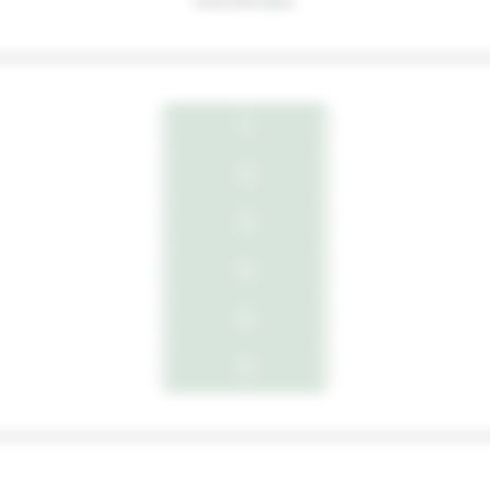
commerciaux.
1
2
3
4
5
6