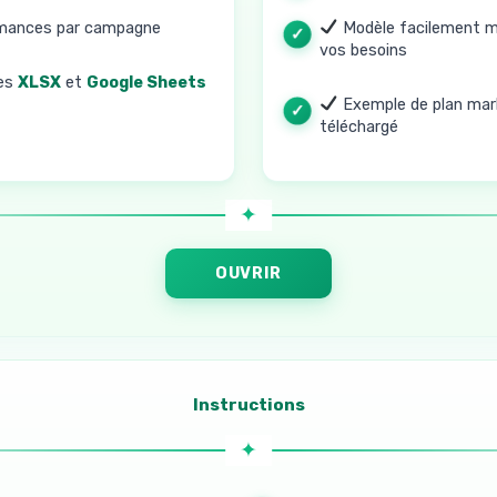
rmances par campagne
Modèle facilement mo
vos besoins
es
XLSX
et
Google Sheets
Exemple de plan mark
téléchargé
OUVRIR
Instructions