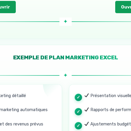
uvrir
Ouvr
EXEMPLE DE PLAN MARKETING EXCEL
ting détaillé
Présentation visuelle 
 marketing automatiques
Rapports de perform
et des revenus prévus
Ajustements budgétai