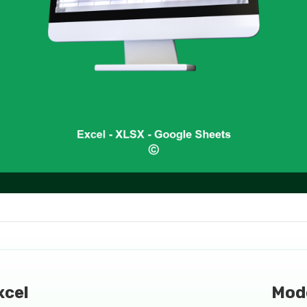
xcel
Mod