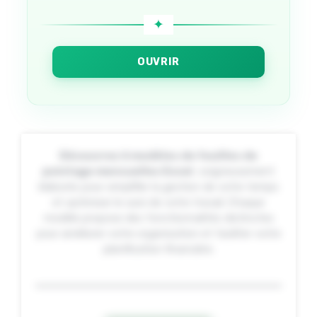
OUVRIR
Découvrez 6 modèles de feuilles de
pointage mensuelles Excel
, soigneusement
élaborés pour simplifier la gestion de votre temps
et optimiser le suivi de votre travail. Chaque
modèle propose des fonctionnalités distinctes
pour améliorer votre organisation et faciliter votre
planification financière.